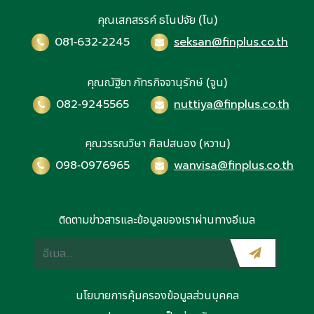
มูลค่าการเสนอขายไม่เกิน
คุณเสกสรรค์ ธโนปจัย (โน)
3,000 ล้านบาท จากการเสนอ
081-632-2245
seksan@finplus.co.th
ขายหุ้นต่อประชาชนเป็นครั้งแรก
(IPO) โดยงานจัดขึ้น ณ
ตลาดหลักทรัพย์แห่งประเทศไทย
คุณณัฐิยา ภัทรกิจจานุรักษ์ (จูน)
เมื่อวันที่ 30 ตุลาคม 2567 ที่
ผ่านมา
082-9245565
nuttiya@finplus.co.th
คุณวรรณวิษา ศิลปสนอง (หวาน)
098-0976965
wanvisa@finplus.co.th
ติดตามข่าวสารและข้อมูลของเราผ่านทางอีเมล
นโยบายการคุ้มครองข้อมูลส่วนบุคคล