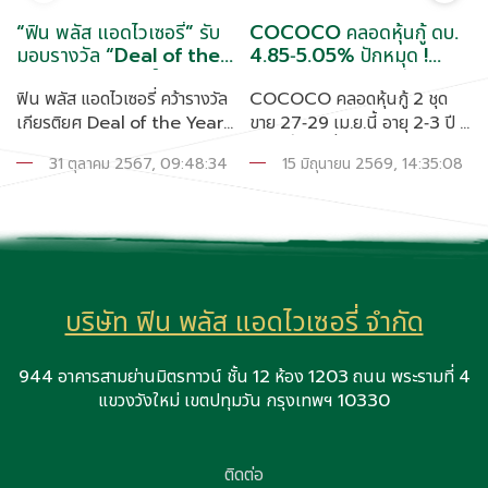
“ฟิน พลัส แอดไวเซอรี่” รับ
COCOCO คลอดหุ้นกู้ ดบ.
มอบรางวัล “Deal of the
4.85-5.05% ปักหมุด !
Year Awards” ในงาน
รง.ฟิลิปปินส์-อาหารสัตว์
ฟิน พลัส แอดไวเซอรี่ คว้ารางวัล
COCOCO คลอดหุ้นกู้ 2 ชุด
SET Awards 2024
เกียรติยศ Deal of the Year
ขาย 27-29 เม.ย.นี้ อายุ 2-3 ปี ชู
Awards จากเวที SET Awards
ดอกเบี้ยคงที่ 4.85-5.05% จ่าย
31 ตุลาคม 2567, 09:48:34
15 มิถุนายน 2569, 14:35:08
2024 นายอัสสเดช คงสิริ
ดอกเบี้ยทุก 3 เดือน นำ เงินสำ
กรรมการและผู้จัดการ
รองรองรับการขยายตัวธุรกิจ ”
ตลาดหลักทรัพย์แห่งประเทศไทย
วรวัฒน์ ชิ้นปิ่นเกลียว” ซีอีโอ ตั้ง
ให้เกียรติมอบโล่รางวัลให้กับ นาย
เป้าปีนี้ยอดขายโต 25-30%
เสกสรรค์ ธโนปจัย ประธานเจ้า
พ
หน้าที่บริหาร บริษัท ฟิน พลัส
แอดไวเซอรี่ จำกัด ในฐานะที่
บริษัท ฟิน พลัส แอดไวเซอรี่ จำกัด
ปรึกษาทางการเงินของบริษัท
ไทย โคโคนัท จำกัด (มหาชน)
944 อาคารสามย่านมิตรทาวน์ ชั้น 12 ห้อง 1203 ถนน พระรามที่ 4
หรือ COCOCO ซึ่งได้รับ Deal
แขวงวังใหม่ เขตปทุมวัน กรุงเทพฯ 10330
of the Year Awards และ
Outstanding Deal Awards
ในงาน SET Awards 2024
ติดต่อ
ประเภทรางวัลด้านการระดมทุน